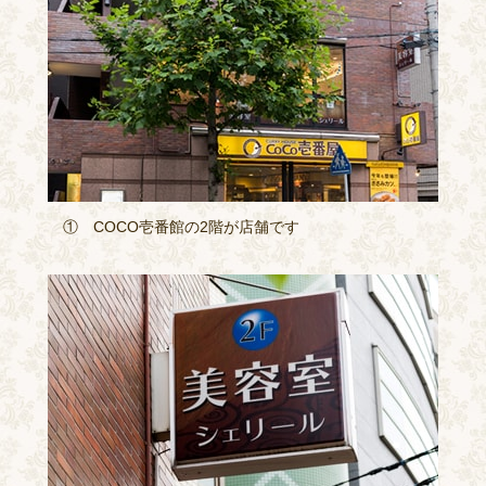
① COCO壱番館の2階が店舗です