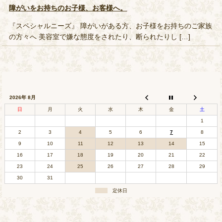
障がいをお持ちのお子様、お客様へ。
『スペシャルニーズ』 障がいがある方、お子様をお持ちのご家族
の方々へ 美容室で嫌な態度をされたり、断られたりし […]
2026年 8月
日
月
火
水
木
金
土
1
2
3
4
5
6
7
8
9
10
11
12
13
14
15
16
17
18
19
20
21
22
23
24
25
26
27
28
29
30
31
定休日